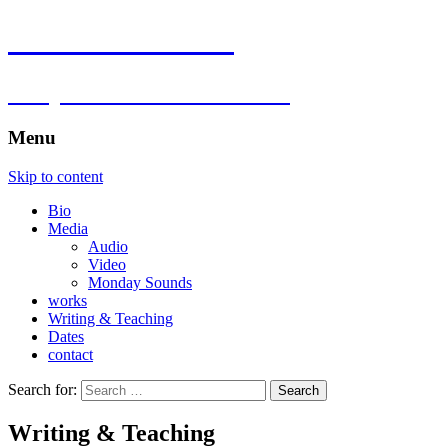
Florian Hartlieb
composer.multimedia.artist
Menu
Skip to content
Bio
Media
Audio
Video
Monday Sounds
works
Writing & Teaching
Dates
contact
Search for:
Writing & Teaching